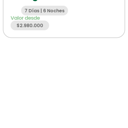
7 Días | 6 Noches
Valor desde
$2.980.000
"No esperes más para
vivir nuevas
experiencias. ¡Haz
realidad tu deseo de
explorar nuevos
destinos!