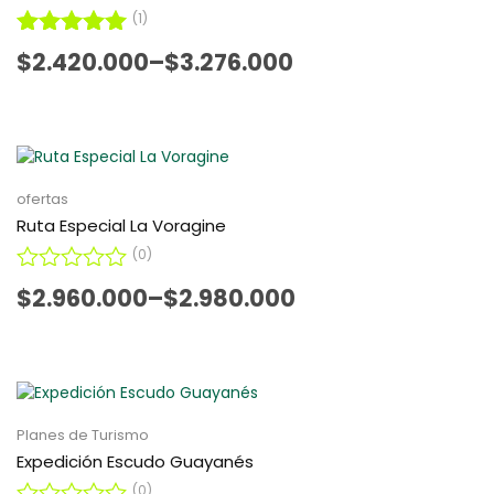
o
(1)
n
0
Valorado
$
2.420.000
–
$
3.276.000
d
5.00
con
e
de 5
5
ofertas
Ruta Especial La Voragine
(0)
V
$
2.960.000
–
$
2.980.000
a
l
o
r
a
d
o
Planes de Turismo
c
Expedición Escudo Guayanés
o
(0)