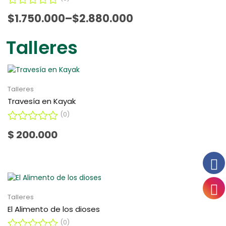
n
0
V
$
1.750.000
–
$
2.880.000
d
a
e
l
Talleres
5
o
r
a
d
o
Talleres
c
o
Travesía en Kayak
n
(0)
0
d
V
$
200.000
e
a
5
l
o
r
a
d
o
Talleres
c
El Alimento de los dioses
o
(0)
n