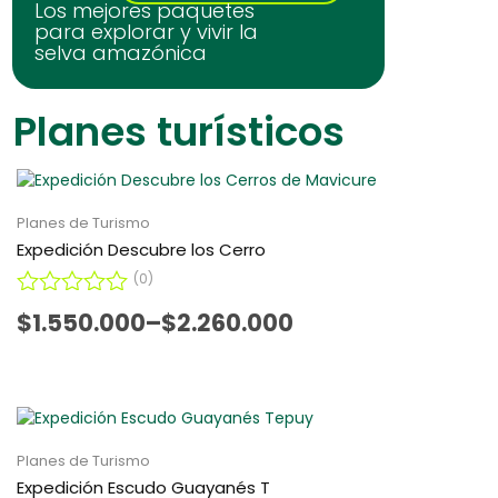
Los mejores paquetes
para explorar y vivir la
selva amazónica
Planes turísticos
Planes de Turismo
Expedición Descubre los Cerro
(0)
V
$
1.550.000
–
$
2.260.000
a
l
o
r
a
d
o
Planes de Turismo
c
Expedición Escudo Guayanés T