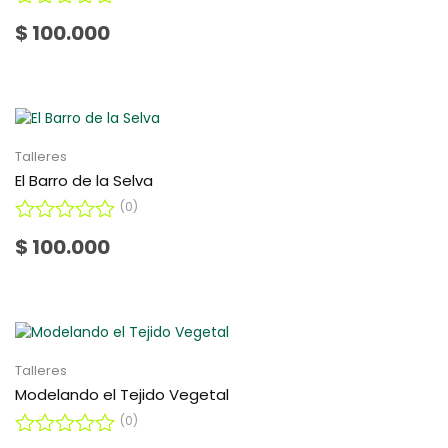
0
V
$
100.000
d
a
e
l
5
o
r
a
d
o
Talleres
c
El Barro de la Selva
o
(0)
n
0
V
$
100.000
d
a
e
l
5
o
r
a
d
o
Talleres
c
Modelando el Tejido Vegetal
o
(0)
n
0