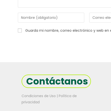
Introduce
Introduce
tu
tu
nombre
dirección
Guarda mi nombre, correo electrónico y web en 
o
de
nombre
correo
de
electrónico
usuario
para
para
comentar
comentar
Contáctanos
Condiciones de Uso | Política de
privacidad