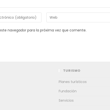
Introduce
la
URL
este navegador para la próxima vez que comente.
de
tu
web
(opcional)
TURISMO
Planes turísticos
Fundación
Servicios