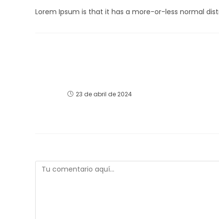
entrada:
entrada:
Lorem Ipsum is that it has a more-or-less normal distr
TAMBIÉN PODRÍA GUSTARTE
¡Hola, mundo!
23 de abril de 2024
Deja una respuesta
Comentario