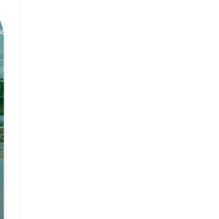
Alternar
icio
Fundación
Servicios
Turismo
Búsqueda
De
La
Web