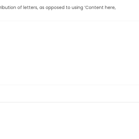
entrada:
entrada:
ibution of letters, as opposed to using ‘Content here,